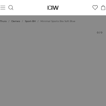
Product
Technische aspecten
Beoordelingen
Stijl met
Thuis
/
Dames
/
Sport-BH
/
Minimal Sports Bra Soft Blue
0
/
0