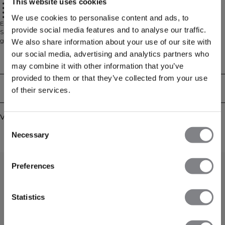
This website uses cookies
Minimalistisch ontwerp voor dagelijks gebruik
Strakke, gestroomlijnde look
Soft Blue kleuroptie
Comfortabel voor de hele dag
We use cookies to personalise content and ads, to
Een nauwelijks voelbare bh met precies de juiste ondersteuning. De Minimal
provide social media features and to analyse our traffic.
Sports Bra is ontworpen voor bewegingen met lage impact en dagelijks
gebruik, met een strakke pasvorm die comfortabel aansluit zonder in te
We also share information about your use of our site with
snijden. Gemaakt van een superzachte jersey stof met vier-weg stretch die
our social media, advertising and analytics partners who
met je meebeweegt en zacht aanvoelt op de huid. Vervaardigd uit 75%
Technische aspecten
may combine it with other information that you’ve
polyamide en 25% Lycra voor die perfecte combinatie van stevigheid en
comfort. Strak, minimalistisch en makkelijk te dragen.
provided to them or that they’ve collected from your use
Bezorging en retouren
of their services.
Vergelijkbare producten
Consent
Necessary
Selection
Preferences
Statistics