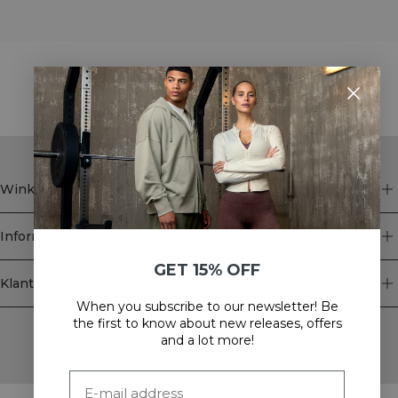
STYLE WITH
Winkel
Informatie
GET 15% OFF
Klantenservice
When you subscribe to our newsletter! Be
Newsletter
the first to know about new releases, offers
and a lot more!
Schrijf je voor onze nieuwsbrief! Ontvang exclusieve
aanbiedingen, ons laatste nieuws en nog veel meer.