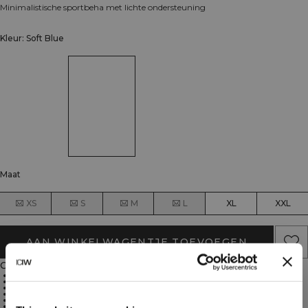
Minimalistische sportbeha met lichte ondersteuning
Kleur: Soft Blue
Maat
XS
S
M
L
XL
XXL
AAN WINKELWAGENTJE TOEVOEGEN
Omschrijving
75% Polyamide, 25% Lycra
Vier-weg stretch materiaal voor onbeperkte beweging
Lichte ondersteuning voor activiteiten met lage impact
Superzachte jersey stof
Strakke pasvorm die aansluit zonder in te snijden
Zacht gevoel op de huid