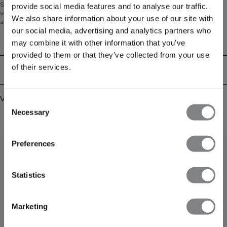
Strakke, lichtgewicht bandeau-sportbeha, ontworpen voor een natuurlijke
provide social media features and to analyse our traffic.
vorm en moeiteloze bewegingsvrijheid. Het klassieke bandeau-silhouet heeft
We also share information about your use of our site with
afneembare bandjes voor veelzijdige styling en een persoonlijke pasvorm. De
our social media, advertising and analytics partners who
naadloze constructie zorgt voor een glad, irritatievrij gevoel en draagt
onzichtbaar onder lagen, met lichte ondersteuning voor yoga, studiosessies en
Technische aspecten
may combine it with other information that you’ve
alledaags gebruik. Zachte jersey met milde stretch volgt elke beweging voor
provided to them or that they’ve collected from your use
comfort de hele dag door. 90% polyamide, 10% elastaan.
of their services.
Bezorging en retouren
Vergelijkbare producten
Consent
Necessary
Selection
Preferences
Statistics
Marketing