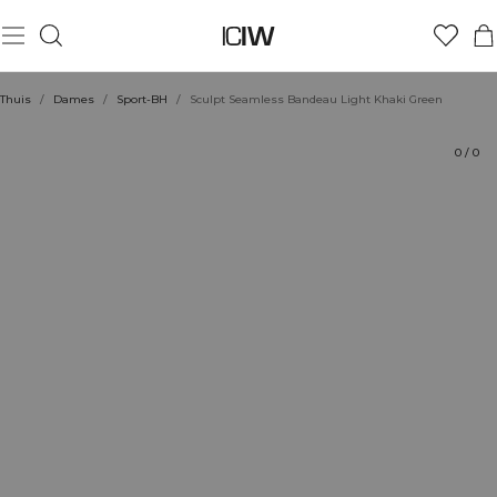
Product
Technische aspecten
Beoordelingen
Stijl met
Thuis
/
Dames
/
Sport-BH
/
Sculpt Seamless Bandeau Light Khaki Green
0
/
0