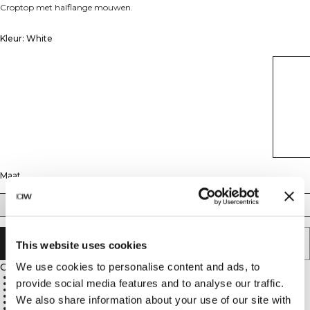
Croptop met halflange mouwen.
Kleur: White
Maat
XS
S
M
L
XL
XXL
AAN WINKELWAGENTJE TOEVOEGEN
This website uses cookies
We use cookies to personalise content and ads, to
Omschrijving
85% nylon, 15% elastaan
provide social media features and to analyse our traffic.
SWEATTECH™-technologie
Reflecterend ICIW-logo
Halflange mouwen
We also share information about your use of our site with
Korte lengte
Atletische pasvorm