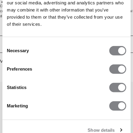
Hoogwaardig, lichtgewicht functioneel materiaal
our social media, advertising and analytics partners who
De Charge-collectie is speciaal ontworpen voor intensieve trainingen. Deze
may combine it with other information that you’ve
croptop is gemaakt van een hoogwaardig, lichtgewicht functioneel materiaal
dat met je meebeweegt. Dankzij de strakkere pasvorm en de korte lengte
provided to them or that they’ve collected from your use
geniet je van optimale bewegingsvrijheid. De top heeft reflecterend ICIW-logo,
of their services.
halflange mouwen, een korte lengte, atletische pasvorm en is uitgerust met
Technische aspecten
SWEATTECH™. 85% nylon, 15% elastaan.
Bezorging en retouren
Consent
Necessary
Selection
Vergelijkbare producten
Preferences
Statistics
Marketing
Show details