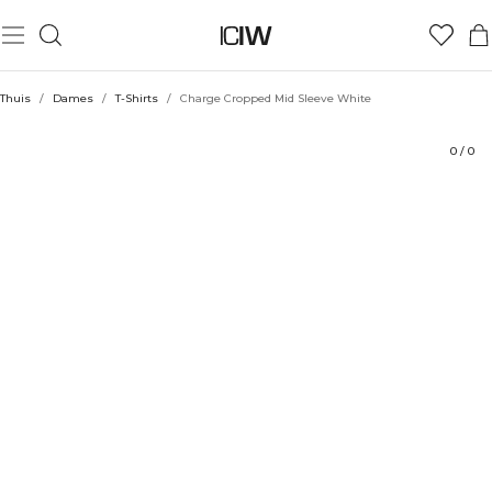
Product
Technische aspecten
Beoordelingen
Stijl met
Thuis
/
Dames
/
T-Shirts
/
Charge Cropped Mid Sleeve White
0
/
0