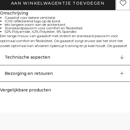
AAN WINKELWAGENTJE TOEVOEGEN
Omschrijving
Gaasstof voor betere ventilatie
ICIW reflecterend logo op de borst
Iets langere zoom aan de achterkant
Standaardpasvorm voor comfort en flexibiliteit
52% Polyamide, 42% Polyester, 6% Spandex
Een lange mouw van gaasstof met stretch en standaard pasvorm voor
optimaal comfort en flexibiliteit. De gaasstof zorgt ervoor dat het shirt het
zweet optimaal kan afvoeren tijdens je training en je koel houdt. De gaasstof
zorgt voor een betere luchtstroom en het shirt heeft een reflecterend ICIW
logo op de borst. Het is iets langer op de rug voor extra bedekking. 52%
Technische aspecten
Polyamide, 42% Polyester, 6% Elastan
Bezorging en retouren
Vergelijkbare producten