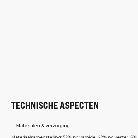
TECHNISCHE ASPECTEN
Materialen & verzorging
Materiaalsamenstelling
:
52% polyamide, 42% polyester, 6%