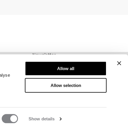
Newsletter
Schrijf je voor onze nieuwsbrief! Ontvang
Allow all
exclusieve aanbiedingen, ons laatste nieuws en
nog veel meer.
alyse
Allow selection
Show details