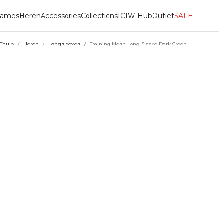
ames
Heren
Accessories
Collections
ICIW Hub
Outlet
SALE
Thuis
/
Heren
/
Longsleeves
/
Training Mesh Long Sleeve Dark Green