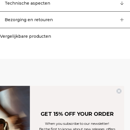
telefoonzakje op het dijbeen, twee voorzakken, elastische tailleband met extra
Technische aspecten
trekkoord, binnenbeenlengte 17 cm, SWEATTECH™. Binnenbroek: 91%
polyester, 9% elastaan. Buitenbroek: 92% gerecycled polyester, 8% elastaan.
Bezorging en retouren
Vergelijkbare producten
GET 15% OFF YOUR ORDER
When you subscribe to our newsletter!
Be the first to know about new releases, offers