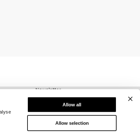
Newsletter
Schrijf je voor onze nieuwsbrief! Ontvang
exclusieve aanbiedingen, ons laatste nieuws en
Allow all
nog veel meer.
alyse
Allow selection