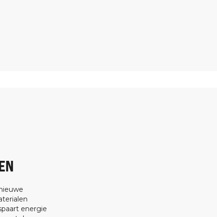
EN
 nieuwe
terialen
spaart energie