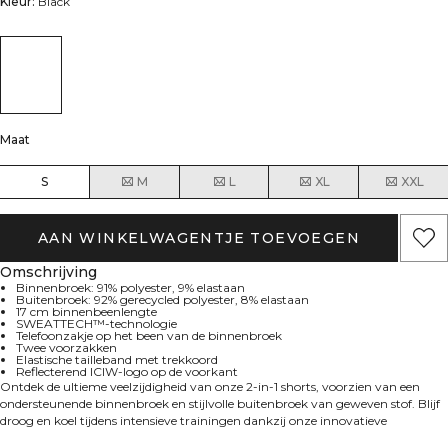
Kleur:
Black
Maat
S
M
L
XL
XXL
AAN WINKELWAGENTJE TOEVOEGEN
Omschrijving
Binnenbroek: 91% polyester, 9% elastaan
Buitenbroek: 92% gerecycled polyester, 8% elastaan
17 cm binnenbeenlengte
SWEATTECH™-technologie
Telefoonzakje op het been van de binnenbroek
Twee voorzakken
Elastische tailleband met trekkoord
Reflecterend ICIW-logo op de voorkant
Ontdek de ultieme veelzijdigheid van onze 2-in-1 shorts, voorzien van een
ondersteunende binnenbroek en stijlvolle buitenbroek van geweven stof. Blijf
droog en koel tijdens intensieve trainingen dankzij onze innovatieve
SWEATTECH™-technologie. Reflecterend ICIW-logo op de voorkant,