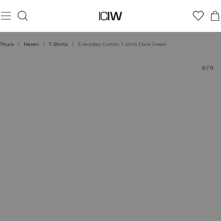
Product
Technische aspecten
Beoordelingen
Stijl met
Thuis
/
Heren
/
T-Shirts
/
Everyday Cotton T-shirt Dark Green
0
/
0