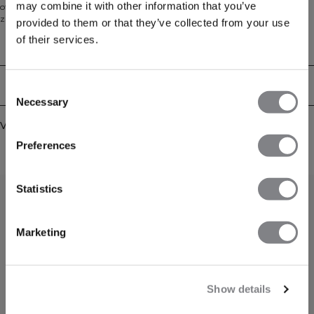
may combine it with other information that you’ve
of ontspannen thuis. Met een klassieke pasvorm is het gemaakt van een
zachte mix van 80% katoen en 20% rayon voor comfortabele, dagelijkse
provided to them or that they’ve collected from your use
kleding.
of their services.
Technische aspecten
Bezorging en retouren
Consent
Necessary
Selection
Vergelijkbare producten
Preferences
Statistics
Marketing
Show details