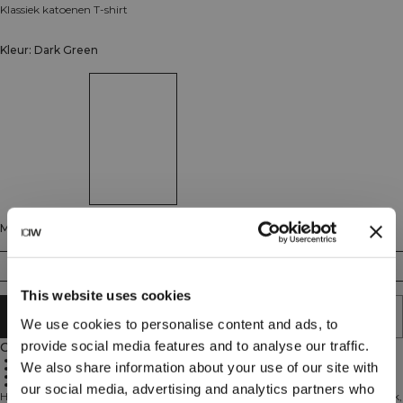
Klassiek katoenen T-shirt
Kleur: Dark Green
Maat
S
M
L
XL
XXL
This website uses cookies
AAN WINKELWAGENTJE TOEVOEGEN
We use cookies to personalise content and ads, to
provide social media features and to analyse our traffic.
Omschrijving
80% katoen, 20% rayon
We also share information about your use of our site with
Standaard pasvorm
Geen print ontwerp
Dagelijks comfort
our social media, advertising and analytics partners who
Het Everyday Cotton T-shirt is een veelzijdige keuze voor de sportschool, werk,