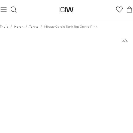
Product
Technische aspecten
Beoordelingen
Stijl met
Thuis
/
Heren
/
Tanks
/
Mirage Cardio Tank Top Orchid Pink
0
/
0