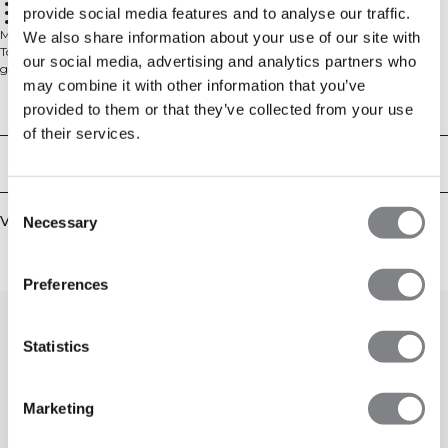
Mouwloos design
provide social media features and to analyse our traffic.
Gerecycled polyester
Bedrukt logo
Mouwloze trainingstanktop ontworpen voor cardio. De Mirage Cardio Tank
We also share information about your use of our site with
Top is uitgevoerd in een standaard pasvorm en gemaakt van een mix van
our social media, advertising and analytics partners who
gerecycled polyester en elastaan die zacht aanvoelt op de huid en met elke
may combine it with other information that you’ve
herhaling met je meebeweegt. Het minimalistische design maakt het
makkelijk te combineren met je favoriete gymoutfit, terwijl de cut-and-sew-
Technische aspecten
provided to them or that they’ve collected from your use
constructie een strakke, betrouwbare afwerking geeft. Afgewerkt met een
of their services.
bedrukt ICIW-logo voor een sportieve look.
Standaard pasvorm, mouwloos design, bedrukt logo. 86% gerecycled
Bezorging en retouren
polyester, 14% elastaan.
Consent
Vergelijkbare producten
Necessary
Selection
Preferences
Statistics
Marketing