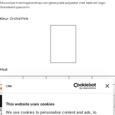
Mouwloze trainingstanktop van gerecycled polyester met bedrukt logo.
Standaard pasvorm.
Kleur: Orchid Pink
Maat
S
M
L
XL
XXL
Few in stock
AAN WINKELWAGENTJE TOEVOEGEN
This website uses cookies
Omschrijving
We use cookies to personalise content and ads, to
Standaard pasvorm