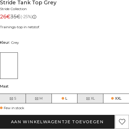
Stride Tank Top Grey
Stride Collection
26€
35€
(-25%)
Trainings-top in netstof.
Kleur:
Grey
Maat
S
M
L
XL
XXL
Few in stock
AAN WINKELWAGENTJE TOEVOEGEN