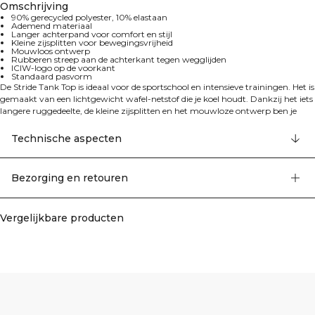
Omschrijving
90% gerecycled polyester, 10% elastaan
Ademend materiaal
Langer achterpand voor comfort en stijl
Kleine zijsplitten voor bewegingsvrijheid
Mouwloos ontwerp
Rubberen streep aan de achterkant tegen wegglijden
ICIW-logo op de voorkant
Standaard pasvorm
De Stride Tank Top is ideaal voor de sportschool en intensieve trainingen. Het is
gemaakt van een lichtgewicht wafel-netstof die je koel houdt. Dankzij het iets
langere ruggedeelte, de kleine zijsplitten en het mouwloze ontwerp ben je
volledig vrij in je bewegingen. Een rubberen streep aan de achterkant
voorkomt dat je wegglijdt op de fitnessbank. 90% gerecycled polyester, 10%
Technische aspecten
elastaan.
Bezorging en retouren
Vergelijkbare producten