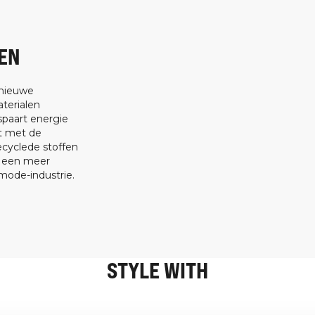
EN
 nieuwe
terialen
spaart energie
at met de
ecyclede stoffen
t een meer
ode-industrie.
STYLE WITH