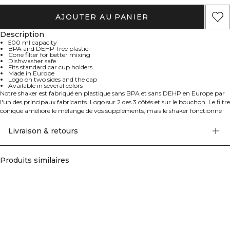
AJOUTER AU PANIER
Description
500 ml capacity
BPA and DEHP-free plastic
Cone filter for better mixing
Dishwasher safe
Fits standard car cup holders
Made in Europe
Logo on two sides and the cap
Available in several colors
Notre shaker est fabriqué en plastique sans BPA et sans DEHP en Europe par
l'un des principaux fabricants. Logo sur 2 des 3 côtés et sur le bouchon. Le filtre
conique améliore le mélange de vos suppléments, mais le shaker fonctionne
bien sûr comme une bouteille d'eau pendant votre entraînement. 500 ml.
Filtre conique pour un meilleur mélange. Plastique sans BPA et sans DEHP.
Livraison & retours
Résiste au lave-vaisselle. S'adapte au porte-gobelet standard de la voiture.
Fabriqué en Europe. Disponible en plusieurs couleurs.
Produits similaires