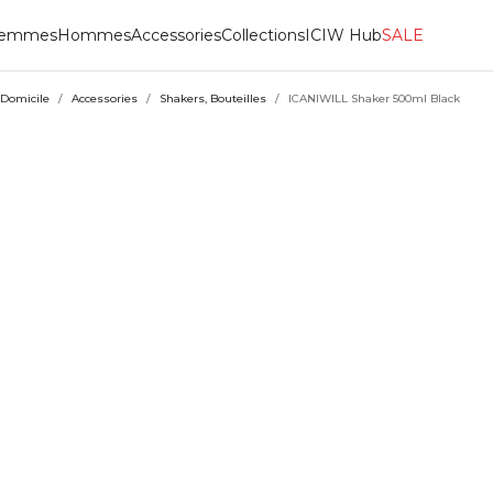
emmes
Hommes
Accessories
Collections
ICIW Hub
SALE
Domicile
/
Accessories
/
Shakers, Bouteilles
/
ICANIWILL Shaker 500ml Black