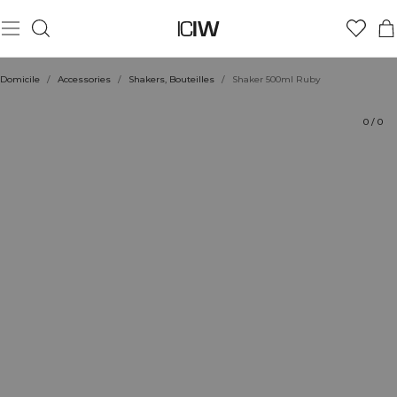
Produit
Évaluations
Coiffe avec
Domicile
/
Accessories
/
Shakers, Bouteilles
/
Shaker 500ml Ruby
0
/
0