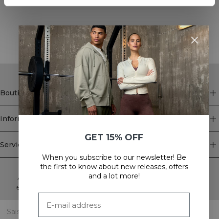
STYLE WITH
Boutique
Information
GET 15% OFF
Service client
When you subscribe to our newsletter! Be
Newsletter
the first to know about new releases, offers
and a lot more!
Abonnez-vous à notre newsletter! Recevez des offres
exclusives, nos dernières nouvelles et bien plus encore.