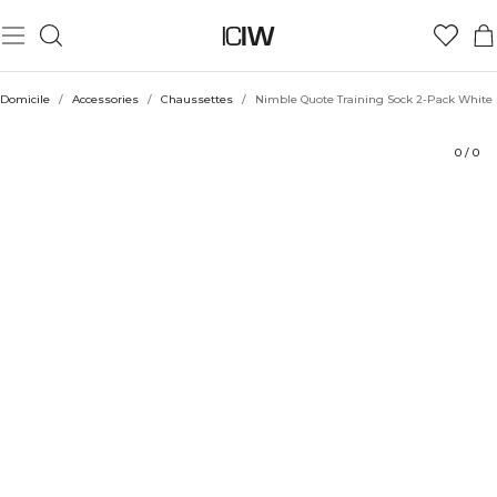
Produit
Évaluations
Coiffe avec
Domicile
/
Accessories
/
Chaussettes
/
Nimble Quote Training Sock 2-Pack White
0
/
0