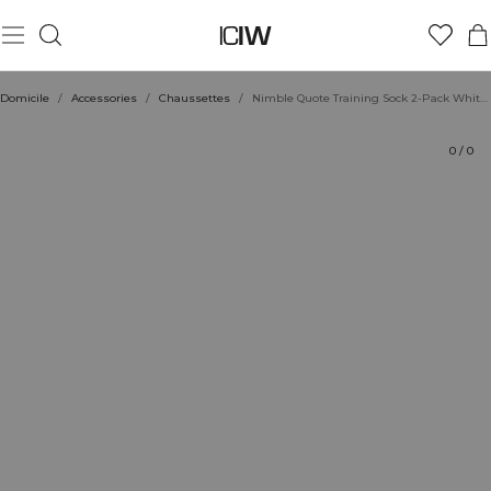
Produit
Évaluations
Coiffe avec
Domicile
/
Accessories
/
Chaussettes
/
Nimble Quote Training Sock 2-Pack White/Yellow
0
/
0