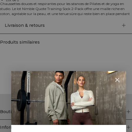
Chaussettes douces et respirantes pour les séances de Pilates et de yoga en
studio. Le lot Nimble Quote Training Sock 2-Pack offre une maille riche en
coton, agréable sur la peau, et une tenue sûre qui reste bien en place pendant
les postures. Le polyamide et l’élasthanne apportent une flexibilité qui suit
chacun de vos mouvements, tandis que les fibres de polypropylène favorisent
Livraison & retours
un séchage rapide entre deux cours. Le profil bas se fait discret sur le tapis
comme sur le chemin du studio. Deux paires par pack. 64% coton, 12%
polyamide, 3% élasthanne, 21% polypropylène.
Produits similaires
STYLE WITH
Boutique
Information