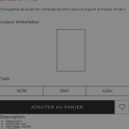
Chaussettes de studio en mélange de coton pour le yoga et le Pilates, lot de 2.
Couleur: White/Yellow
Taille
35/38
39/41
42/44
AJOUTER AU PANIER
Description
Respirant
Maintien sûr
Séchage rapide
Lot de 2