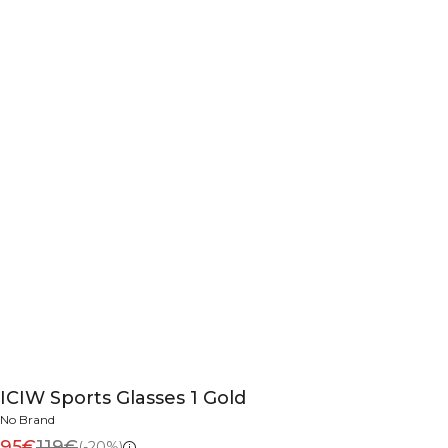
ICIW Sports Glasses 1 Gold
No Brand
95€
119€
(-20%)