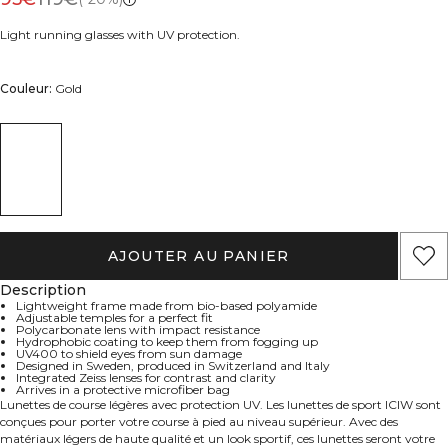
Light running glasses with UV protection.
Couleur:
Gold
AJOUTER AU PANIER
Description
Lightweight frame made from bio-based polyamide
Adjustable temples for a perfect fit
Polycarbonate lens with impact resistance
Hydrophobic coating to keep them from fogging up
UV400 to shield eyes from sun damage
Designed in Sweden, produced in Switzerland and Italy
Integrated Zeiss lenses for contrast and clarity
Arrives in a protective microfiber bag
Lunettes de course légères avec protection UV. Les lunettes de sport ICIW sont
conçues pour porter votre course à pied au niveau supérieur. Avec des
matériaux légers de haute qualité et un look sportif, ces lunettes seront votre