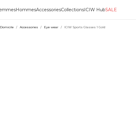
emmes
Hommes
Accessories
Collections
ICIW Hub
SALE
Domicile
/
Accessories
/
Eye wear
/
ICIW Sports Glasses 1 Gold