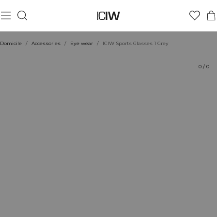
Produit
Évaluations
Durabilité
Coiffe avec
Domicile
/
Accessories
/
Eye wear
/
ICIW Sports Glasses 1 Grey
0
/
0