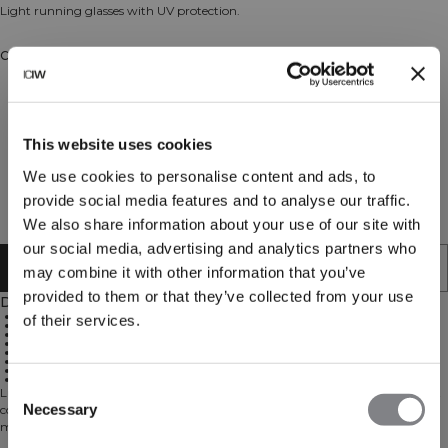
Light running glasses with UV protection.
Couleur: Grey
This website uses cookies
We use cookies to personalise content and ads, to
provide social media features and to analyse our traffic.
We also share information about your use of our site with
our social media, advertising and analytics partners who
AJOUTER AU PANIER
may combine it with other information that you’ve
provided to them or that they’ve collected from your use
Description
Lightweight frame made from bio-based polyamide
of their services.
Adjustable temples for a perfect fit
Polycarbonate lens with impact resistance
Hydrophobic coating to keep them from fogging up
UV400 to shield eyes from sun damage
Designed in Sweden, produced in Switzerland and Italy
Integrated Zeiss lenses for contrast and clarity
Arrives in a protective microfiber bag
Consent
Lunettes de course légères avec protection UV. Les lunettes de sport ICIW sont
Necessary
conçues pour porter votre course à pied au niveau supérieur. Avec des
Selection
matériaux légers de haute qualité et un look sportif, ces lunettes seront votre
meilleur compagnon pendant les journées ensoleillées lors de vos courses.