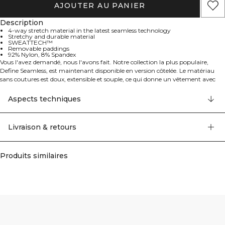
AJOUTER AU PANIER
Description
4-way stretch material in the latest seamless technology
Stretchy and durable material
SWEATTECH™
Removable paddings
92% Nylon, 8% Spandex
Vous l'avez demandé, nous l'avons fait. Notre collection la plus populaire,
Define Seamless, est maintenant disponible en version côtelée. Le matériau
sans coutures est doux, extensible et souple, ce qui donne un vêtement avec
une excellente mobilité et un ajustement parfait. Les leggings, soutiens-gorge
de sport et hauts dans plusieurs couleurs tendance font de Define Seamless la
Aspects techniques
gamme de vêtements d'entraînement idéale pour de nombreux types
d'exercices différents. Le matériau extensible dans les quatre sens utilise la
dernière technologie sans coutures pour augmenter la mobilité pendant votre
Livraison & retours
entraînement. Matériau extensible et durable. Logo ICIW. SWEATTECH™.
Coussinets amovibles. Soutien léger. 92% Nylon, 8% Elastane.
Produits similaires