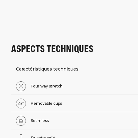
ASPECTS TECHNIQUES
Caractéristiques techniques
Four way stretch
Removable cups
Seamless
Sweattech™