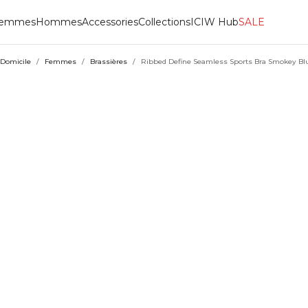
emmes
Hommes
Accessories
Collections
ICIW Hub
SALE
Domicile
/
Femmes
/
Brassières
/
Ribbed Define Seamless Sports Bra Smokey Bl