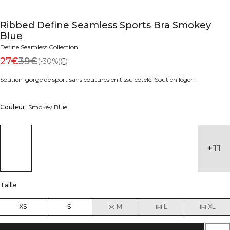
Ribbed Define Seamless Sports Bra Smokey
Blue
Define Seamless Collection
27€
39€
(-30%)
Soutien-gorge de sport sans coutures en tissu côtelé. Soutien léger.
Couleur:
Smokey Blue
+
11
Taille
XS
S
M
L
XL