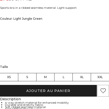
Sports bra in a ribbed seamless material. Light support.
Couleur: Light Jungle Green
Taille
XS
S
M
L
XL
XXL
AJOUTER AU PANIER
Description
4-way stretch material for enhanced mobility
Durable and stretchy fabric
Soft ribbed seamless material