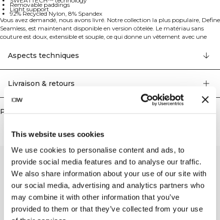
SWEATTECH™ technology
Removable paddings
Light support
92% Recycled Nylon, 8% Spandex
Vous avez demandé, nous avons livré. Notre collection la plus populaire, Define
Seamless, est maintenant disponible en version côtelée. Le matériau sans
couture est doux, extensible et souple, ce qui donne un vêtement avec une
excellente mobilité et un ajustement parfait. Les leggings, brassières de sport
et hauts dans plusieurs couleurs tendance font de Define Seamless la gamme
Aspects techniques
incontournable de vêtements d'entraînement pour de nombreux types
d'exercices différents. Le matériau extensible dans les quatre sens utilise la
dernière technologie sans couture pour augmenter la mobilité pendant votre
Livraison & retours
entraînement, tandis que la technologie SWEATTECH améliore vos
performances. Cette brassière de sport arbore le logo ICIW, des rembourrages
amovibles et offre un soutien léger pour vos séances d'entraînement. Le
Produits similaires
matériau extensible et durable conservera sa forme après de nombreuses
utilisations. 92% Nylon Recyclé, 8% Elastan.
This website uses cookies
We use cookies to personalise content and ads, to
provide social media features and to analyse our traffic.
We also share information about your use of our site with
our social media, advertising and analytics partners who
may combine it with other information that you’ve
provided to them or that they’ve collected from your use