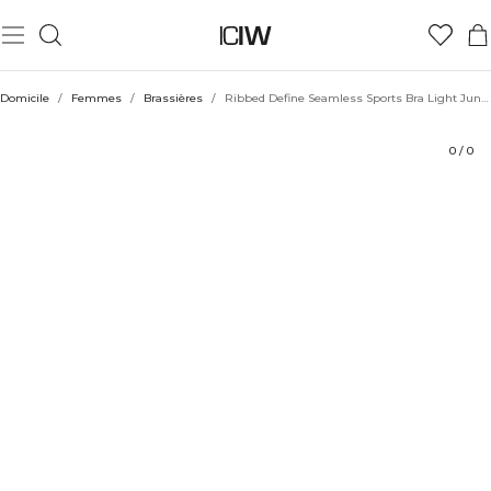
Produit
Aspects techniques
Évaluations
Durabilité
Coiffe avec
Domicile
/
Femmes
/
Brassières
/
Ribbed Define Seamless Sports Bra Light Jungle Green
0
/
0