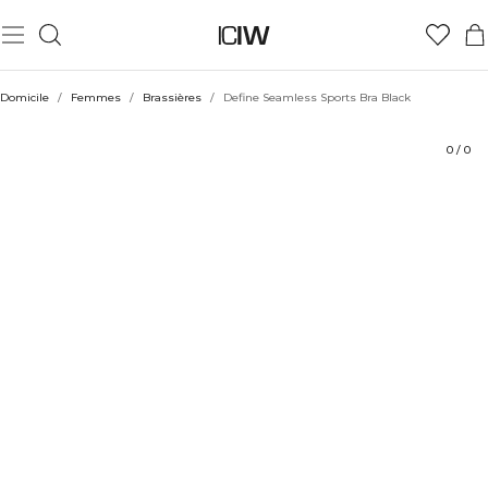
Produit
Aspects techniques
Évaluations
Coiffe avec
Domicile
/
Femmes
/
Brassières
/
Define Seamless Sports Bra Black
0
/
0