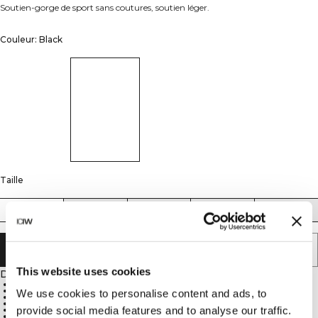
Soutien-gorge de sport sans coutures, soutien léger.
Couleur: Black
Taille
XS
S
M
L
XL
AJOUTER AU PANIER
This website uses cookies
Description
Good breathability
92% Nylon, 8% Spandex
We use cookies to personalise content and ads, to
ICIW logo on chest and back
Removable paddings
provide social media features and to analyse our traffic.
Light support
Seamless, stretchy, and soft material