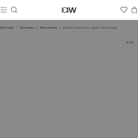
Produit
Évaluations
Durabilité
Coiffe avec
Domicile
/
Femmes
/
Brassières
/
Define Seamless Sports Bra Grape
0
/
0