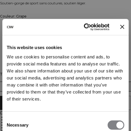
Soutien-gorge de sport sans coutures, soutien léger.
Couleur: Grape
This website uses cookies
We use cookies to personalise content and ads, to
provide social media features and to analyse our traffic.
We also share information about your use of our site with
Taille
our social media, advertising and analytics partners who
may combine it with other information that you’ve
XS
S
M
L
XL
XXL
provided to them or that they’ve collected from your use
of their services.
AJOUTER AU PANIER
Description
92% Recycled Nylon, 8% Spandex
Consent
Good breathability
Crossback and double shoulder straps
Necessary
ICIW-logo on chest and back
Selection
Removable paddings
Light support