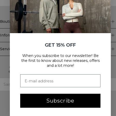
Boutique
Information
GET 15% OFF
Service client
When you subscribe to our newsletter! Be
Newsletter
the first to know about new releases, offers
and a lot more!
Abonnez-vous à notre newsletter! Recevez des offres
exclusives, nos dernières nouvelles et bien plus encore.
Subscribe