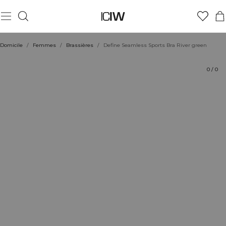
Produit
Aspects techniques
Évaluations
Coiffe avec
Domicile
/
Femmes
/
Brassières
/
Define Seamless Sports Bra River green
0
/
0