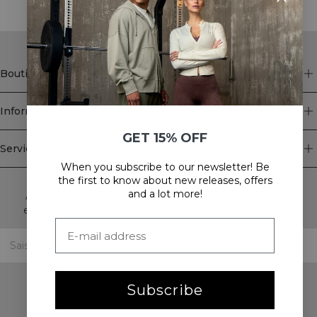
Boutique
Information
GET 15% OFF
Service client
When you subscribe to our newsletter! Be
Newsletter
the first to know about new releases, offers
and a lot more!
Abonnez-vous à notre newsletter! Recevez des offres
exclusives, nos dernières nouvelles et bien plus encore.
Subscribe