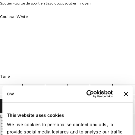
Soutien-gorge de sport en tissu doux, soutien moyen.
Couleur: White
Taille
XS
S
M
L
XL
XXL
AJOUTER AU PANIER
This website uses cookies
Description
ICIW logo
SWEATTECH™ technology
We use cookies to personalise content and ads, to
Removable cups
Medium support
provide social media features and to analyse our traffic.
75% Nylon, 25% Spandex
Soft, durable material