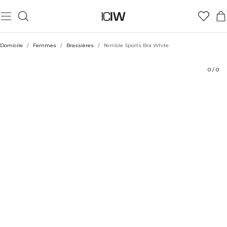
Produit
Aspects techniques
Évaluations
Coiffe avec
Domicile
/
Femmes
/
Brassières
/
Nimble Sports Bra White
0
/
0