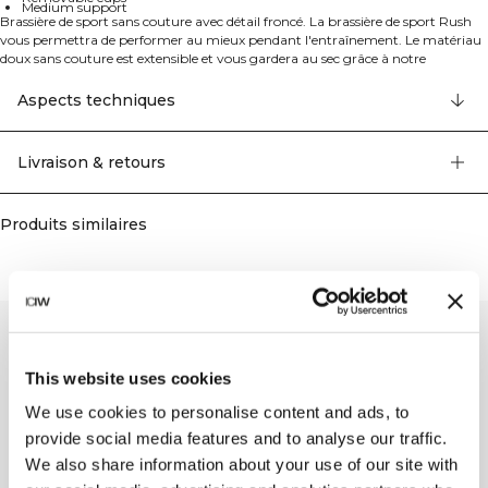
Medium support
Brassière de sport sans couture avec détail froncé. La brassière de sport Rush
vous permettra de performer au mieux pendant l'entraînement. Le matériau
doux sans couture est extensible et vous gardera au sec grâce à notre
technologie SWEATTECH™, et le soutien moyen maintiendra votre poitrine
en place pendant de nombreuses activités. Le détail froncé à l'avant, la
Aspects techniques
manchette côtelée et le tricot offrent une brassière de sport confortable et
flatteuse. La technologie SWEATTECH™, le logo ICIW, l'extensibilité dans 4
directions, la technologie de froncement à l'avant, les bonnets amovibles et le
Livraison & retours
soutien moyen en font une compagne d'entraînement parfaite. 54% Nylon
Recyclé 38% Polyester Recyclé 8% Elastan.
Produits similaires
This website uses cookies
We use cookies to personalise content and ads, to
provide social media features and to analyse our traffic.
We also share information about your use of our site with