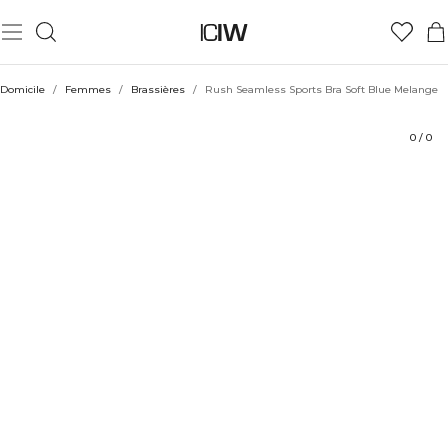
Produit
Aspects techniques
Évaluations
Durabilité
Coiffe avec
Domicile
/
Femmes
/
Brassières
/
Rush Seamless Sports Bra Soft Blue Melange
0
/
0