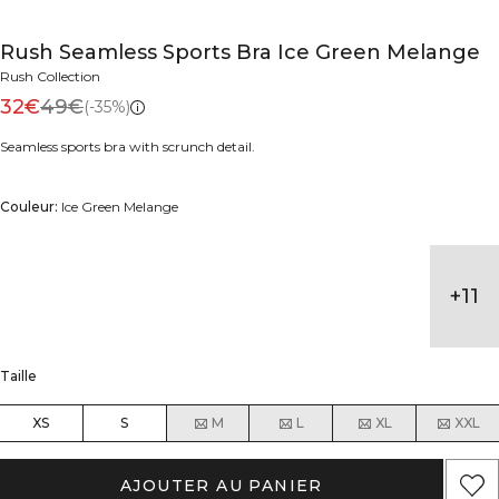
Rush Seamless Sports Bra Ice Green Melange
Rush Collection
32€
49€
(-35%)
Seamless sports bra with scrunch detail.
Couleur:
Ice Green Melange
+
11
Taille
XS
S
M
L
XL
XXL
AJOUTER AU PANIER