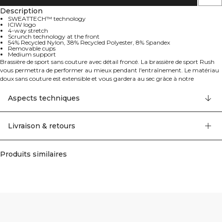
Description
SWEATTECH™ technology
ICIW logo
4-way stretch
Scrunch technology at the front
54% Recycled Nylon, 38% Recycled Polyester, 8% Spandex
Removable cups
Medium support
Brassière de sport sans couture avec détail froncé. La brassière de sport Rush
vous permettra de performer au mieux pendant l'entraînement. Le matériau
doux sans couture est extensible et vous gardera au sec grâce à notre
technologie SWEATTECH™, et le soutien moyen maintiendra votre poitrine
en place pendant de nombreuses activités. Le détail froncé à l'avant, la
Aspects techniques
manchette côtelée et le tricot offrent une brassière de sport confortable et
flatteuse. La technologie SWEATTECH™, le logo ICIW, l'extensibilité dans 4
directions, la technologie de froncement à l'avant, les bonnets amovibles et le
Livraison & retours
soutien moyen en font une compagne d'entraînement parfaite. 54% Nylon
Recyclé 38% Polyester Recyclé 8% Elastan.
Produits similaires