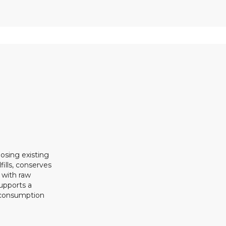
osing existing
ills, conserves
 with raw
upports a
 consumption