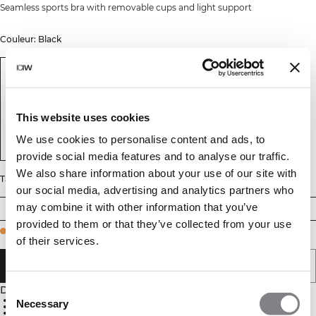
Seamless sports bra with removable cups and light support
Couleur: Black
This website uses cookies
We use cookies to personalise content and ads, to
provide social media features and to analyse our traffic.
We also share information about your use of our site with
Taille
our social media, advertising and analytics partners who
may combine it with other information that you’ve
XS
S
M
L
XL
XXL
provided to them or that they’ve collected from your use
Few in stock
of their services.
AJOUTER AU PANIER
Consent
Description
92% polyamide recyclé
Necessary
Selection
8% elastan
Sans coutures