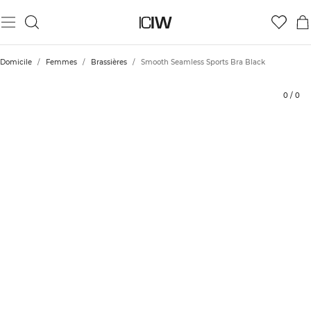
Produit
Évaluations
Durabilité
Coiffe avec
Domicile
/
Femmes
/
Brassières
/
Smooth Seamless Sports Bra Black
0
/
0