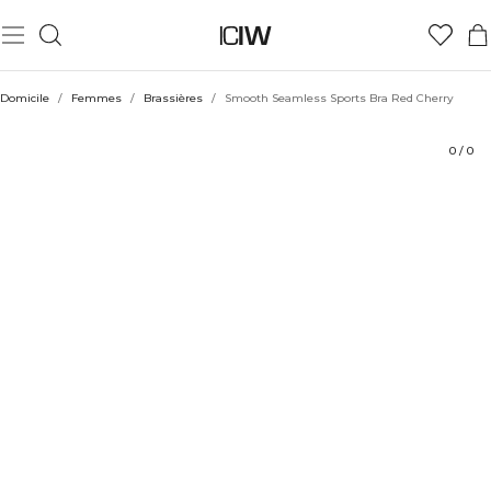
Produit
Évaluations
Durabilité
Coiffe avec
Domicile
/
Femmes
/
Brassières
/
Smooth Seamless Sports Bra Red Cherry
0
/
0