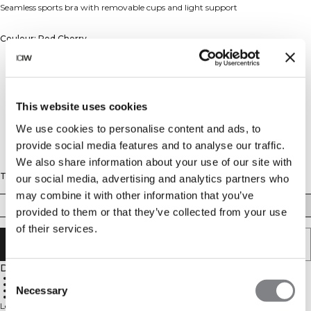
Seamless sports bra with removable cups and light support
Couleur: Red Cherry
This website uses cookies
We use cookies to personalise content and ads, to
provide social media features and to analyse our traffic.
We also share information about your use of our site with
Taille
our social media, advertising and analytics partners who
may combine it with other information that you’ve
XS
S
M
L
XL
XXL
provided to them or that they’ve collected from your use
of their services.
AJOUTER AU PANIER
Description
Consent
92% polyamide recyclé
8% elastan
Necessary
Sans coutures
Selection
Maintien léger
Le Soutien-gorge de Sport Seamless Smooth est conçu pour offrir une