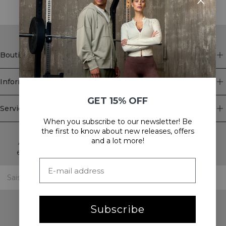
Boutique
Information
GET 15% OFF
Service client
When you subscribe to our newsletter! Be
Newsletter
the first to know about new releases, offers
and a lot more!
Abonnez-vous à notre newsletter! Recevez des offres
exclusives, nos dernières nouvelles et bien plus encore.
Subscribe