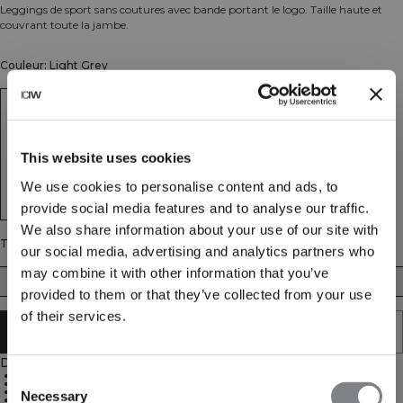
Leggings de sport sans coutures avec bande portant le logo. Taille haute et
couvrant toute la jambe.
Couleur: Light Grey
This website uses cookies
We use cookies to personalise content and ads, to
provide social media features and to analyse our traffic.
We also share information about your use of our site with
Taille
our social media, advertising and analytics partners who
may combine it with other information that you’ve
XS
S
M
L
XL
XXL
provided to them or that they’ve collected from your use
of their services.
ÉPUISÉ - PRÉVENEZ-MOI
Description
SWEATTECH™ technology
Consent
ICIW logo elastic band at waist with silicone stripe for a perfect fit
4-way stretch
Necessary
Selection
92% Recycled Nylon, 8% Spandex