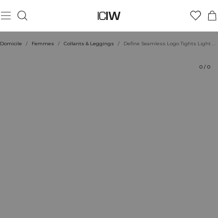
Produit
Évaluations
Durabilité
Coiffe avec
Domicile
/
Femmes
/
Collants & Leggings
/
Define Seamless Logo Tights Light Grey
0
/
0