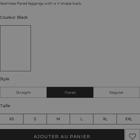
Seamless flared leggings with a V-shape back.
Couleur: Black
Style
Straight
Flared
Regular
Taille
XS
S
M
L
XL
XXL
AJOUTER AU PANIER