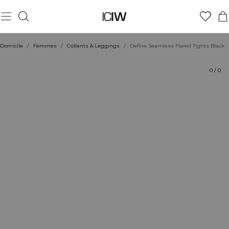
Produit
Aspects techniques
Évaluations
Durabilité
Coiffe avec
Domicile
/
Femmes
/
Collants & Leggings
/
Define Seamless Flared Tights Black
0
/
0