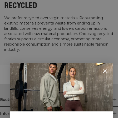
RECYCLED
We prefer recycled over virgin materials. Repurposing
existing materials prevents waste from ending up in
landfills, conserves energy, and lowers carbon emissions
associated with raw material production. Choosing recycled
fabrics supports a circular economy, promoting more
responsible consumption and a more sustainable fashion
industry.
STYLE WITH
Boutique
Information