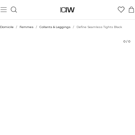
Produit
Aspects techniques
Évaluations
Durabilité
Coiffe avec
Domicile
/
Femmes
/
Collants & Leggings
/
Define Seamless Tights Black
0
/
0