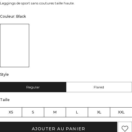
Leggings de sport sans coutures taille haute.
Couleur: Black
Style
Regular
Flared
Taille
XS
S
M
L
XL
XXL
AJOUTER AU PANIER