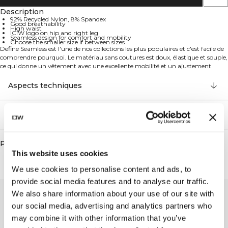
Description
92% Recycled Nylon, 8% Spandex
Good breathability
High waist
ICIW logo on hip and right leg
Seamless design for comfort and mobility
Choose the smaller size if between sizes
Define Seamless est l'une de nos collections les plus populaires et c'est facile de
comprendre pourquoi. Le matériau sans coutures est doux, élastique et souple,
ce qui donne un vêtement avec une excellente mobilité et un ajustement
parfait. Les leggings, brassières de sport et hauts dans plusieurs couleurs
tendance font de Define Seamless la gamme de vêtements d'entraînement
Aspects techniques
idéale pour de nombreux types d'exercices. Les leggings Define Seamless ont,
comme les autres vêtements assortis de la collection, des détails dans le tissu
qui rehaussent le design. Logo ICIW sur la hanche gauche et logo ICIW discret
Livraison & retours
sur la jambe droite. Taille haute pour un ajustement parfait. Bonne
respirabilité. Taille haute. Logo ICIW sur la hanche et la jambe droite. Les
leggings peuvent être un peu grands, choisissez la taille inférieure si vous êtes
Produits similaires
entre deux tailles. 92% Nylon Recyclé, 8% Elastan.
This website uses cookies
We use cookies to personalise content and ads, to
provide social media features and to analyse our traffic.
We also share information about your use of our site with
our social media, advertising and analytics partners who
may combine it with other information that you’ve