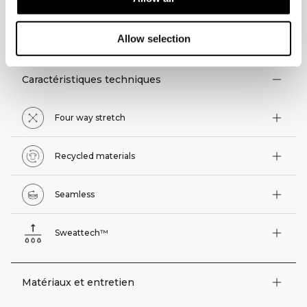
ASPECTS TECHNIQUES
Allow selection
Caractéristiques techniques
Four way stretch
Recycled materials
Seamless
Sweattech™
Matériaux et entretien