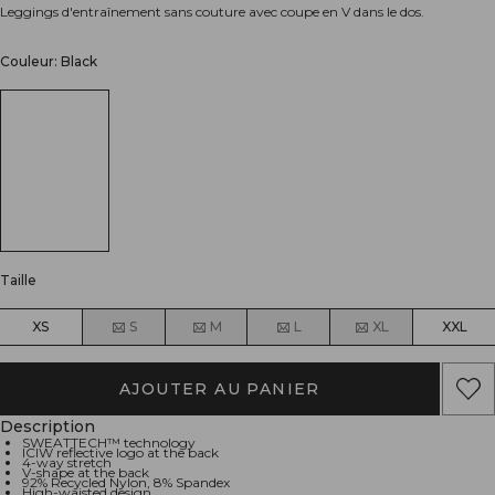
Leggings d'entraînement sans couture avec coupe en V dans le dos.
Couleur: Black
Taille
XS
S
M
L
XL
XXL
AJOUTER AU PANIER
Description
SWEATTECH™ technology
ICIW reflective logo at the back
4-way stretch
V-shape at the back
92% Recycled Nylon, 8% Spandex
High-waisted design