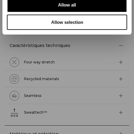
Allow all
ASPECTS TECHNIQUES
Allow selection
Caractéristiques techniques
Four way stretch
Recycled materials
Seamless
Sweattech™