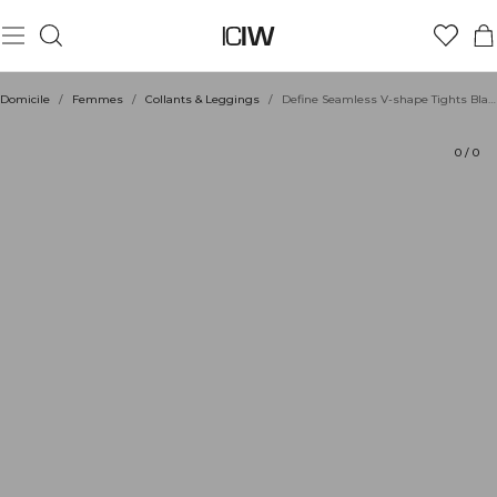
Produit
Aspects techniques
Évaluations
Durabilité
Coiffe avec
Domicile
/
Femmes
/
Collants & Leggings
/
Define Seamless V-shape Tights Black
0
/
0