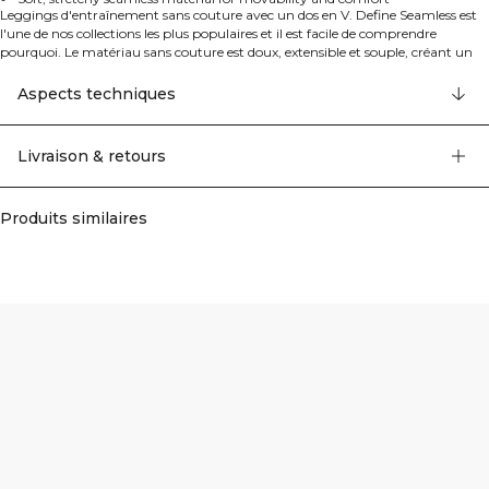
Leggings d'entraînement sans couture avec un dos en V. Define Seamless est
l'une de nos collections les plus populaires et il est facile de comprendre
pourquoi. Le matériau sans couture est doux, extensible et souple, créant un
vêtement avec une excellente mobilité et un ajustement parfait. Les collants,
brassières de sport et hauts dans plusieurs couleurs tendance font de Define
Aspects techniques
Seamless la gamme de vêtements d'entraînement de référence pour différents
types d'exercices. Define Seamless V-shape Tights possède, comme les autres
vêtements assortis de la collection, des détails dans le tissu pour rehausser le
Livraison & retours
design, comme un logo ICIW au dos et un logo ICIW discret sur la jambe
droite. Taille haute avec forme en V pour un ajustement parfait. 92% Nylon
recyclé, 8% Elastan
Produits similaires