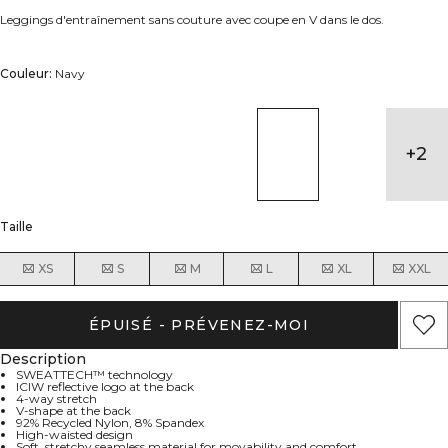
Leggings d'entraînement sans couture avec coupe en V dans le dos.
Couleur:
Navy
+
2
Taille
XS
S
M
L
XL
XXL
ÉPUISÉ - PRÉVENEZ-MOI
Description
SWEATTECH™ technology
ICIW reflective logo at the back
4-way stretch
V-shape at the back
92% Recycled Nylon, 8% Spandex
High-waisted design
Soft, stretchy seamless material for movability and comfort