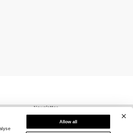
Newsletter
Abonnez-vous à notre newsletter! Recevez des
offres exclusives, nos dernières nouvelles et
Allow all
bien plus encore.
alyse