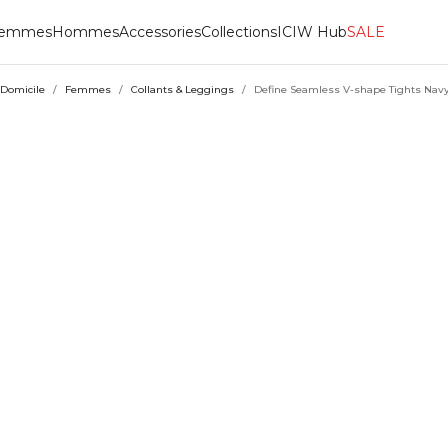
emmes
Hommes
Accessories
Collections
ICIW Hub
SALE
Domicile
/
Femmes
/
Collants & Leggings
/
Define Seamless V-shape Tights Nav