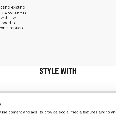
osing existing
ills, conserves
 with raw
upports a
 consumption
STYLE WITH
Information
Service client
s
ise content and ads, to provide social media features and to an