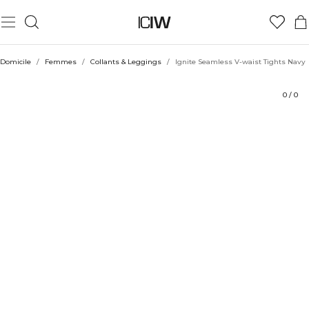
Produit
Aspects techniques
Évaluations
Coiffe avec
Domicile
/
Femmes
/
Collants & Leggings
/
Ignite Seamless V-waist Tights Navy
0
/
0