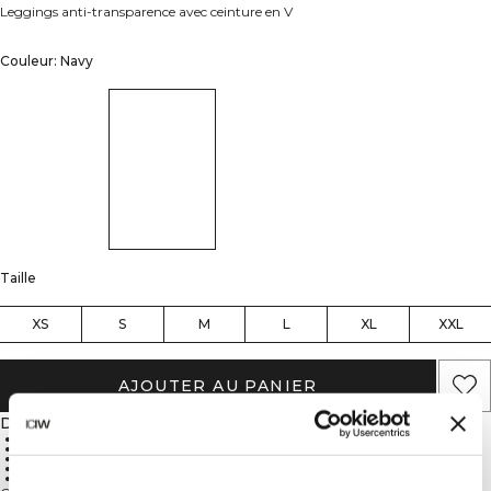
Leggings anti-transparence avec ceinture en V
Couleur: Navy
Taille
XS
S
M
L
XL
XXL
AJOUTER AU PANIER
Description
88% Polyamide, 12% Lycra
Sans couture
SWEATTECH™
Extensibilité multidirectionnelle
Anti-transparence