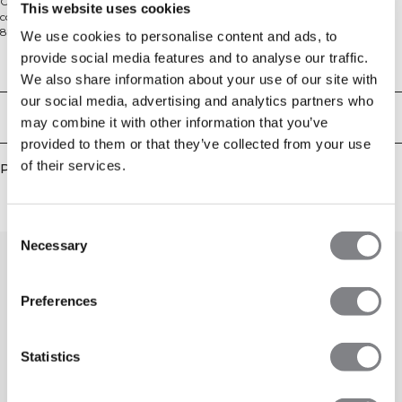
Conçus avec une ceinture avant en forme de V flatteuse, ces leggings sans
This website uses cookies
couture à taille haute offrent un ajustement serré et sculptant. Fabriqués en
88% polyamide et 12% Lycra, ils disposent d'une extensibilité
We use cookies to personalise content and ads, to
multidirectionnelle et de la technologie SWEATTECH™ pour vous garder au
provide social media features and to analyse our traffic.
frais et au sec. Anti-transparence et ultra-soutenants, ils sont conçus pour
Aspects techniques
l'entraînement et le mouvement.
We also share information about your use of our site with
our social media, advertising and analytics partners who
Livraison & retours
may combine it with other information that you’ve
provided to them or that they’ve collected from your use
of their services.
Produits similaires
Consent
Necessary
Selection
Preferences
Statistics