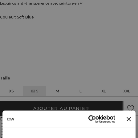
Leggings anti-transparence avec ceinture en V
Couleur: Soft Blue
Taille
XS
S
M
L
XL
XXL
AJOUTER AU PANIER
Description
88% Polyamide, 12% Lycra
Sans couture
SWEATTECH™
Extensibilité multidirectionnelle
Anti-transparence