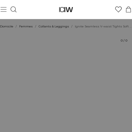
Produit
Aspects techniques
Évaluations
Coiffe avec
Domicile
/
Femmes
/
Collants & Leggings
/
Ignite Seamless V-waist Tights Soft Blue
0
/
0