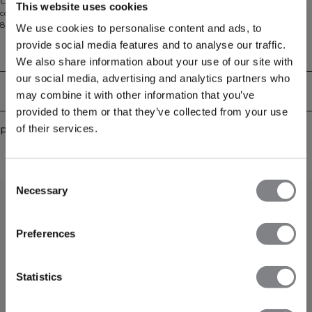
Conçus avec une ceinture avant en forme de V flatteuse, ces leggings sans
This website uses cookies
couture à taille haute offrent un ajustement serré et sculptant. Fabriqués en
88% polyamide et 12% Lycra, ils disposent d'une extensibilité
We use cookies to personalise content and ads, to
multidirectionnelle et de la technologie SWEATTECH™ pour vous garder au
provide social media features and to analyse our traffic.
frais et au sec. Anti-transparence et ultra-soutenants, ils sont conçus pour
Aspects techniques
l'entraînement et le mouvement.
We also share information about your use of our site with
our social media, advertising and analytics partners who
Livraison & retours
may combine it with other information that you’ve
provided to them or that they’ve collected from your use
of their services.
Produits similaires
Consent
Necessary
Selection
Preferences
Statistics