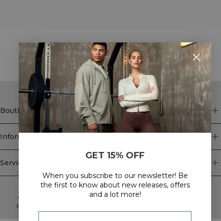
STYLE WITH
Boutique
Information
GET 15% OFF
Service client
When you subscribe to our newsletter! Be
Newsletter
the first to know about new releases, offers
and a lot more!
Abonnez-vous à notre newsletter! Recevez des offres
exclusives, nos dernières nouvelles et bien plus encore.