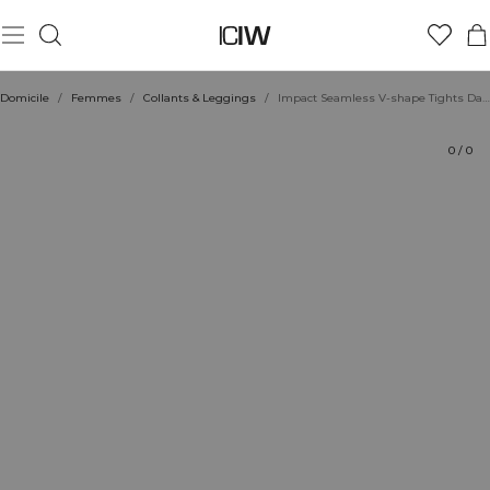
Produit
Aspects techniques
Évaluations
Durabilité
Coiffe avec
Domicile
/
Femmes
/
Collants & Leggings
/
Impact Seamless V-shape Tights Dark Brown
0
/
0