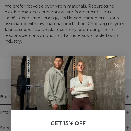
We prefer recycled over virgin materials. Repurposing
existing materials prevents waste from ending up in
landfills, conserves energy, and lowers carbon emissions
associated with raw material production. Choosing recycled
fabrics supports a circular economy, promoting more
responsible consumption and a more sustainable fashion
industry.
STYLE WITH
Boutique
Information
GET 15% OFF
Service client