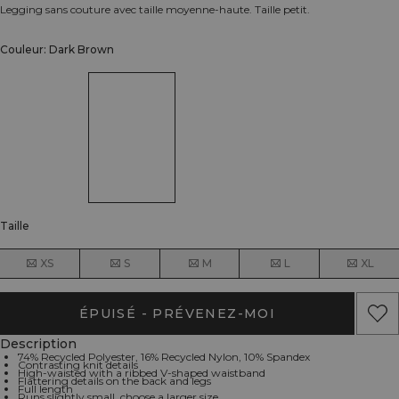
Legging sans couture avec taille moyenne-haute. Taille petit.
Couleur: Dark Brown
Taille
XS
S
M
L
XL
ÉPUISÉ - PRÉVENEZ-MOI
Description
74% Recycled Polyester, 16% Recycled Nylon, 10% Spandex
Contrasting knit details
High-waisted with a ribbed V-shaped waistband
Flattering details on the back and legs
Full length
Runs slightly small, choose a larger size