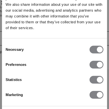
Coupe normale
Couleur Bleu Arctique
We also share information about your use of our site with
Le Mirage Cropped Singlet est un haut d'entraînement à coupe ample
our social media, advertising and analytics partners who
fabriqué à partir du tissu Dri-release qui vous aide à rester au sec et
confortable. Le mélange unique de fibres absorbe et déplace l'humidité sur
may combine it with other information that you’ve
une plus grande surface, permettant au tissu de sécher rapidement même
provided to them or that they’ve collected from your use
pendant les entraînements intenses. 81% Polyester, 14% Coton, 5% Spandex
Aspects techniques
of their services.
Livraison & retours
Consent
Necessary
Selection
Produits similaires
Preferences
Statistics
Marketing