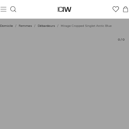
Produit
Aspects techniques
Évaluations
Coiffe avec
Domicile
/
Femmes
/
Débardeurs
/
Mirage Cropped Singlet Arctic Blue
0
/
0