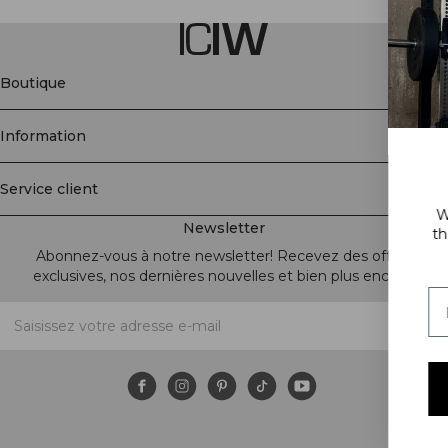
Boutique
Information
GET 15% OFF
Service client
When you subscribe to our new
Newsletter
the first to know about new rel
and a lot more!
Abonnez-vous à notre newsletter! Recevez des offres
exclusives, nos dernières nouvelles et bien plus encore.
Subscribe