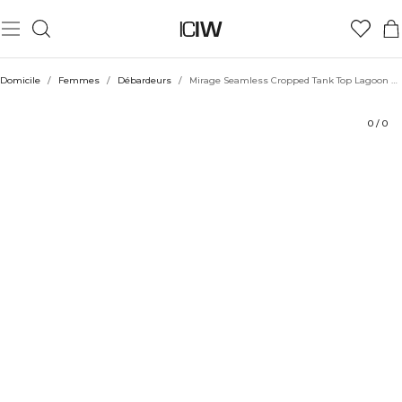
Produit
Évaluations
Coiffe avec
Domicile
/
Femmes
/
Débardeurs
/
Mirage Seamless Cropped Tank Top Lagoon Blue
0
/
0