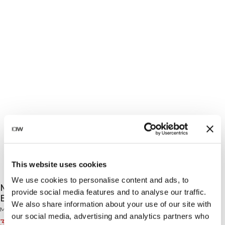
This website uses cookies
We use cookies to personalise content and ads, to
Mirage Seamless Cropped Tank Top Lagoon
provide social media features and to analyse our traffic.
Blue
We also share information about your use of our site with
Mirage Collection
our social media, advertising and analytics partners who
31€
39€
(-20%)