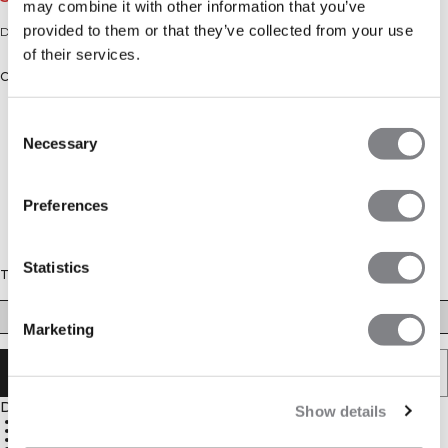
may combine it with other information that you’ve
provided to them or that they’ve collected from your use
Débardeur court sans coutures
of their services.
Couleur: Lagoon Blue
Consent
Necessary
Selection
Preferences
Statistics
Taille
XS
S
M
L
XL
XXL
Marketing
ÉPUISÉ - PRÉVENEZ-MOI
Description
Show details
Construction sans coutures
Coupe courte
Léger