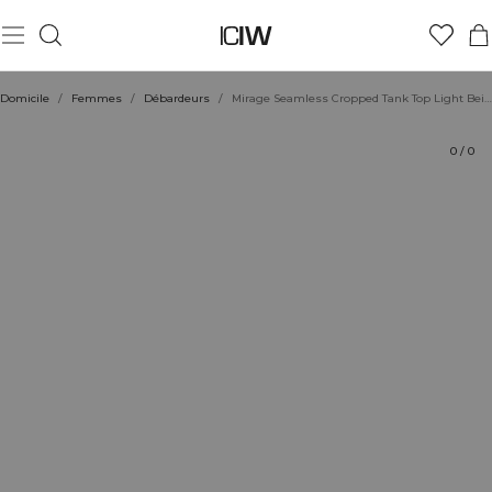
Produit
Aspects techniques
Évaluations
Coiffe avec
Domicile
/
Femmes
/
Débardeurs
/
Mirage Seamless Cropped Tank Top Light Beige/White
0
/
0