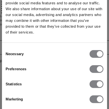
Design léger sans coutures
provide social media features and to analyse our traffic.
Coupe courte pour liberté de mouvement
Conçu pour l'entraînement à haute intensité
Vous garde au frais pendant les entraînements
We also share information about your use of our site with
Fait partie de notre Collection Cardio
Construction fluide qui bouge avec vous
our social media, advertising and analytics partners who
Le Mirage Seamless Cropped Tank Top est un essentiel léger et sans coutures
conçu pour les entraînements à haute intensité. Avec sa coupe courte et sa
may combine it with other information that you’ve
construction fluide, il bouge avec vous et vous garde au frais pendant chaque
provided to them or that they’ve collected from your use
séance d'entraînement. Élément de notre Collection Cardio, il est conçu pour
of their services.
favoriser la liberté de mouvement sans distraction. 85% Polyamide, 15%
Aspects techniques
Élastane
Livraison & retours
Consent
Necessary
Selection
Produits similaires
Preferences
Statistics
Marketing