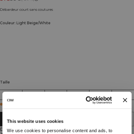
Débardeur court sans coutures
Couleur: Light Beige/White
Taille
XS
S
M
L
XL
XXL
Few in stock
AJOUTER AU PANIER
This website uses cookies
Description
We use cookies to personalise content and ads, to
85% Polyamide, 15% Élastane