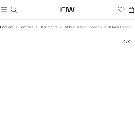
Produit
Évaluations
Durabilité
Coiffe avec
Domicile
/
Femmes
/
Débardeurs
/
Ribbed Define Cropped V-neck Tank Forest Green
0
/
0