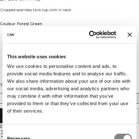
Cropped seamless tank top with V-neck.
Couleur: Forest Green
This website uses cookies
We use cookies to personalise content and ads, to
provide social media features and to analyse our traffic.
We also share information about your use of our site with
Taille
our social media, advertising and analytics partners who
may combine it with other information that you’ve
XS
S
M
L
XL
XXL
provided to them or that they’ve collected from your use
of their services.
AJOUTER AU PANIER
Description
4-way stretch seamless technology
Consent
Soft, stretchy and pliable material
Stretchy and durable material
Necessary