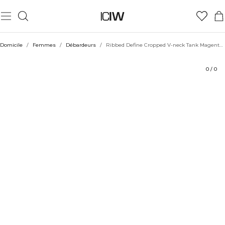
Produit
Évaluations
Durabilité
Coiffe avec
Domicile
/
Femmes
/
Débardeurs
/
Ribbed Define Cropped V-neck Tank Magenta Rose
0
/
0