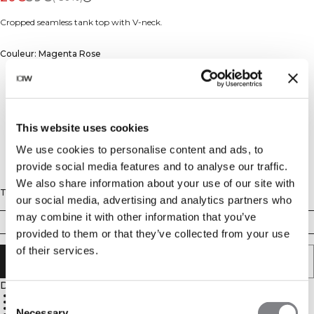
Cropped seamless tank top with V-neck.
Couleur: Magenta Rose
This website uses cookies
We use cookies to personalise content and ads, to
provide social media features and to analyse our traffic.
We also share information about your use of our site with
Taille
our social media, advertising and analytics partners who
may combine it with other information that you’ve
XS
S
M
L
XL
XXL
provided to them or that they’ve collected from your use
of their services.
AJOUTER AU PANIER
Description
4-way stretch seamless technology
Consent
Soft, stretchy and pliable material
Stretchy and durable material
Necessary