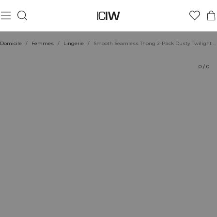
Produit
Aspects techniques
Évaluations
Coiffe avec
Domicile
/
Femmes
/
Lingerie
/
Smooth Seamless Thong 2-Pack Dusty Twilight Blue
0
/
0