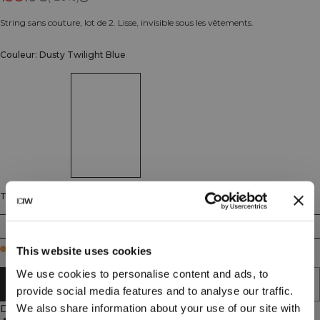
String sans couture, lot de 2. Lisse, invisible sous les vêtements.
Couleur: Dusty Twilight Blue
Taille
XS
S
M
L
XL
XXL
Few in stock
This website uses cookies
We use cookies to personalise content and ads, to
AJOUTER AU PANIER
provide social media features and to analyse our traffic.
We also share information about your use of our site with
Description
Seamless construction