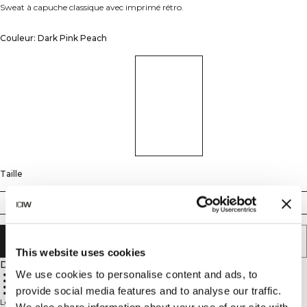
Sweat à capuche classique avec imprimé rétro.
Couleur: Dark Pink Peach
Taille
XS
S
M
L
XL
XXL
AJOUTER AU PANIER
This website uses cookies
Description
We use cookies to personalise content and ads, to
Design imprimé
Poches avant
Coupe standard
provide social media features and to analyse our traffic.
Confort quotidien
Le Everyday Hoodie Print est conçu pour toutes les occasions – pour aller à la
We also share information about your use of our site with