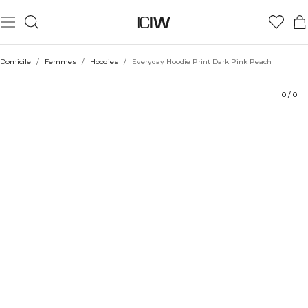
Produit
Aspects techniques
Évaluations
Coiffe avec
Domicile
/
Femmes
/
Hoodies
/
Everyday Hoodie Print Dark Pink Peach
0
/
0