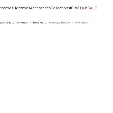
emmes
Hommes
Accessories
Collections
ICIW Hub
SALE
Domicile
/
Femmes
/
Hoodies
/
Everyday Hoodie Print W Black