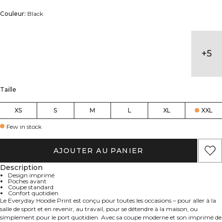
Couleur:
Black
+
5
Taille
XS
S
M
L
XL
XXL
Few in stock
AJOUTER AU PANIER
Description
Design imprimé
Poches avant
Coupe standard
Confort quotidien
Le Everyday Hoodie Print est conçu pour toutes les occasions – pour aller à la
salle de sport et en revenir, au travail, pour se détendre à la maison, ou
simplement pour le port quotidien. Avec sa coupe moderne et son imprimé de