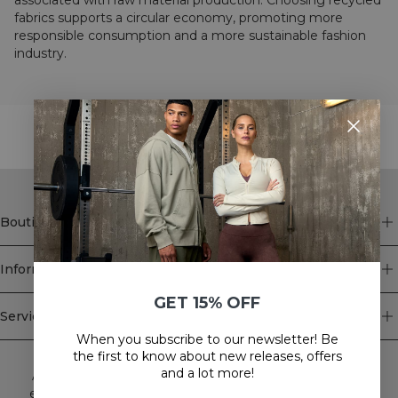
associated with raw material production. Choosing recycled
fabrics supports a circular economy, promoting more
responsible consumption and a more sustainable fashion
industry.
STYLE WITH
Boutique
Information
GET 15% OFF
Service client
When you subscribe to our newsletter! Be
Newsletter
the first to know about new releases, offers
and a lot more!
Abonnez-vous à notre newsletter! Recevez des offres
exclusives, nos dernières nouvelles et bien plus encore.