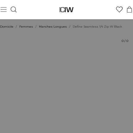
Produit
Aspects techniques
Évaluations
Durabilité
Coiffe avec
Domicile
/
Femmes
/
Manches Longues
/
Define Seamless 1/4 Zip W Black
0
/
0