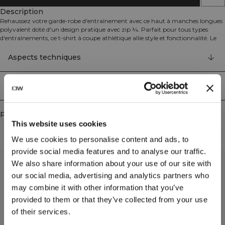
Description
Rehaussez votre garde-robe d'entraînement avec ce haut à manches longues
polyvalent doté d'un design pratique avec zip ¼. Parfait pour tous types
d'entraînements, ce t-shirt à coupe athlétique allie style et fonctionnalité. Le
positionnement stratégique de la fermeture éclair permet un habillage facile
et un contrôle optimal de la ventilation pendant les séances intenses. Fabriqué
Aspects techniques
avec la technologie SWEATTECH™, ce haut assure une excellente respirabilité
pour vous garder confortable tout au long de votre entraînement. Le logo
ICIW réfléchissant sur la poitrine ajoute une touche élégante tout en
Livraison & retours
améliorant la visibilité dans des conditions de faible luminosité. 94% Nylon
recyclé, 6% Élasthanne.
Produits similaires
This website uses cookies
We use cookies to personalise content and ads, to
provide social media features and to analyse our traffic.
We also share information about your use of our site with
our social media, advertising and analytics partners who
may combine it with other information that you’ve
provided to them or that they’ve collected from your use
of their services.