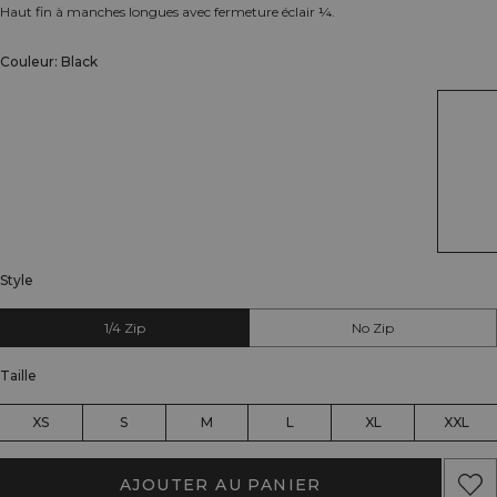
Haut fin à manches longues avec fermeture éclair ¼.
Couleur: Black
Style
1/4 Zip
No Zip
Taille
XS
S
M
L
XL
XXL
AJOUTER AU PANIER