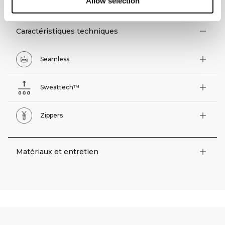
Allow selection
Caractéristiques techniques
Seamless
Sweattech™
Zippers
Matériaux et entretien