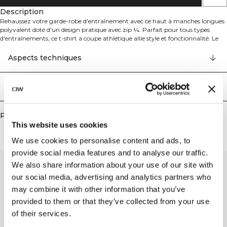
Description
Rehaussez votre garde-robe d'entraînement avec ce haut à manches longues
polyvalent doté d'un design pratique avec zip ¼. Parfait pour tous types
d'entraînements, ce t-shirt à coupe athlétique allie style et fonctionnalité. Le
positionnement stratégique de la fermeture éclair permet un habillage facile
et un contrôle optimal de la ventilation pendant les séances intenses. Fabriqué
Aspects techniques
avec la technologie SWEATTECH™, ce haut assure une excellente respirabilité
pour vous garder confortable tout au long de votre entraînement. Le logo
ICIW réfléchissant sur la poitrine ajoute une touche élégante tout en
Livraison & retours
améliorant la visibilité dans des conditions de faible luminosité. 94% Nylon
recyclé, 6% Élasthanne.
Produits similaires
This website uses cookies
We use cookies to personalise content and ads, to
provide social media features and to analyse our traffic.
We also share information about your use of our site with
our social media, advertising and analytics partners who
may combine it with other information that you’ve
provided to them or that they’ve collected from your use
of their services.