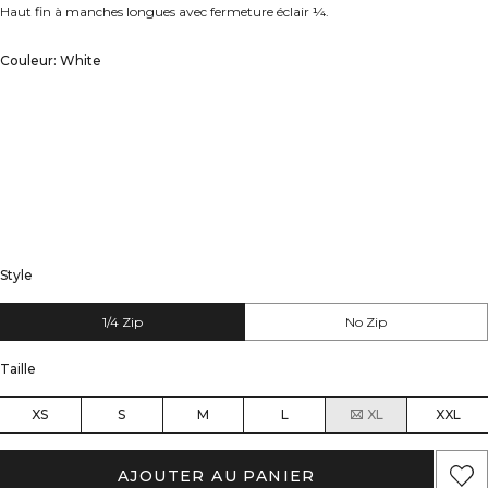
Haut fin à manches longues avec fermeture éclair ¼.
Couleur: White
Style
1/4 Zip
No Zip
Taille
XS
S
M
L
XL
XXL
AJOUTER AU PANIER