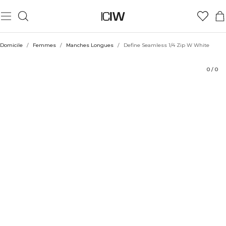
Produit
Aspects techniques
Évaluations
Durabilité
Coiffe avec
Domicile
/
Femmes
/
Manches Longues
/
Define Seamless 1/4 Zip W White
0
/
0