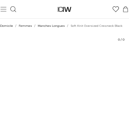
Produit
Évaluations
Coiffe avec
Domicile
/
Femmes
/
Manches Longues
/
Soft Knit Oversized Crewneck Black
0
/
0