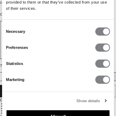
provided to them or that they’ve collected from your use
Pull ras du cou en maille confortable. Coupe oversize.
of their services.
Couleur: Black
Consent
Necessary
Selection
Preferences
Statistics
Taille
XS
S
M
L
XL
XXL
Marketing
AJOUTER AU PANIER
Description
Show details
90% Cotton, 10% Spandex
680 GSM heavy ribbed material
ICIW embroidery logo
Relaxed fit
Full length