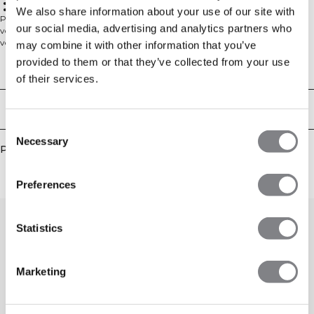
Relaxed fit
Full length
We also share information about your use of our site with
Pull col rond dans un matériau en tricot confortable. Soft Knit Crewneck est
our social media, advertising and analytics partners who
votre nouveau meilleur ami sur le canapé après l'entraînement, ou lors de
votre jour de repos. Le mélange de coton est lourd et doux pour un confort
may combine it with other information that you’ve
ultime. Le pull a des poignets côtelés et une coupe décontractée confortable
provided to them or that they’ve collected from your use
avec une épaule tombante. Nous recommandons que le vêtement soit stocké
Aspects techniques
of their services.
plié et horizontal pour garder sa forme. Matériau côtelé lourd de 680 GSM,
logo ICIW brodé, coupe décontractée, longueur complète. 90% Coton, 10%
Elastan.
Livraison & retours
Consent
Necessary
Selection
Produits similaires
Preferences
Statistics
Marketing