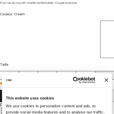
Pull ras du cou en maille confortable. Coupe oversize.
Couleur: Cream
Taille
XS
S
M
L
XL
XXL
Few in stock
AJOUTER AU PANIER
This website uses cookies
Description
We use cookies to personalise content and ads, to
90% Cotton, 10% Spandex
680 GSM heavy ribbed material
provide social media features and to analyse our traffic.
ICIW embroidery logo