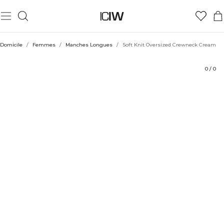
Produit
Aspects techniques
Évaluations
Coiffe avec
Domicile
/
Femmes
/
Manches Longues
/
Soft Knit Oversized Crewneck Cream
0
/
0