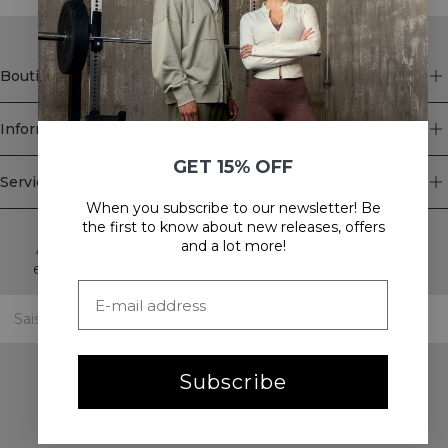
Boutique
Information
GET 15% OFF
Service client
When you subscribe to our newsletter! Be
Newsletter
the first to know about new releases, offers
and a lot more!
Abonnez-vous à notre newsletter! Recevez des offres
exclusives, nos dernières nouvelles et bien plus encore.
Subscribe