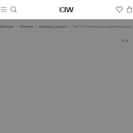
Produit
Aspects techniques
Évaluations
Coiffe avec
Domicile
/
Femmes
/
Manches Longues
/
Soft Knit Oversized Cropped Crewneck Light Beige
0
/
0