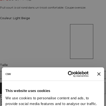
Pull court à col rond dans un tricot confortable. Coupe oversize.
Couleur: Light Beige
Taille
XS
S
M
L
XL
XXL
ÉPUISÉ - PRÉVENEZ-MOI
This website uses cookies
Description
We use cookies to personalise content and ads, to
90% Cotton 10% Spandex
680 GSM heavy ribbed material
provide social media features and to analyse our traffic.
ICIW embroidery logo