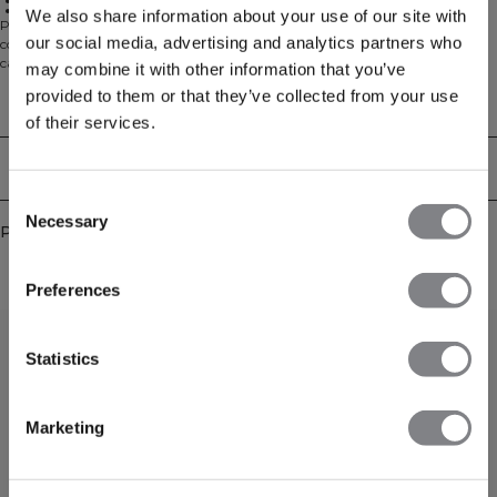
Relaxed fit
Cropped length with side slits
We also share information about your use of our site with
Pull court en tricot avec col rond, conçu dans un matériau doux et
our social media, advertising and analytics partners who
confortable. Ce pull court en tricot doux deviendra votre meilleur allié sur le
canapé après l'entraînement ou pendant votre journée de repos. Le mélange
may combine it with other information that you’ve
de coton est épais et doux pour un confort optimal. Le pull possède des
provided to them or that they’ve collected from your use
poignets côtelés et une coupe décontractée avec épaules tombantes. Nous
Aspects techniques
recommandons de ranger le vêtement plié à plat pour qu'il conserve sa forme.
of their services.
90% Coton, 10% Elastan.
Livraison & retours
Consent
Necessary
Selection
Produits similaires
Preferences
Statistics
Marketing