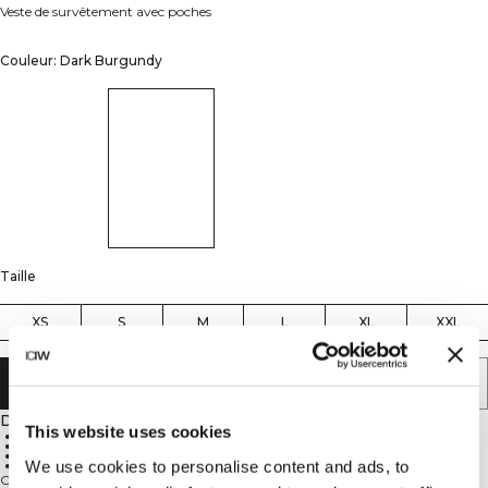
Veste de survêtement avec poches
Couleur: Dark Burgundy
Taille
XS
S
M
L
XL
XXL
AJOUTER AU PANIER
Description
This website uses cookies
90% Polyester, 10% Élastane
Stretch 4 directions
Évacue l'humidité
We use cookies to personalise content and ads, to
Doublure mesh
Cette veste combine les détails intemporels du survêtement avec une coupe