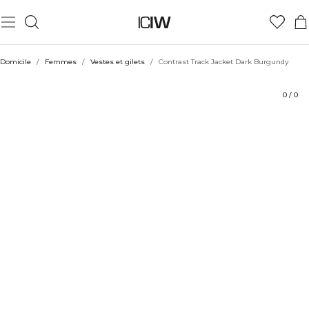
Produit
Aspects techniques
Évaluations
Coiffe avec
Domicile
/
Femmes
/
Vestes et gilets
/
Contrast Track Jacket Dark Burgundy
0
/
0