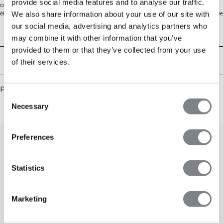
provide social media features and to analyse our traffic.
contemporaine. Conçue dans une coupe regular, elle présente une taille
élastique, des manches larges avec poignets élastiques et une fermeture zippée
We also share information about your use of our site with
centrale. Deux poches pour les mains et un passepoil contrasté ajoutent style
our social media, advertising and analytics partners who
et fonctionnalité, tandis que le tissu extensible dans les 4 directions avec des
Aspects techniques
may combine it with other information that you’ve
propriétés d'évacuation de l'humidité élevées et une doublure en mesh vous
garde confortable et au sec pendant vos entraînements.
provided to them or that they’ve collected from your use
Livraison & retours
of their services.
Produits similaires
Consent
Necessary
Selection
Preferences
Statistics
Marketing