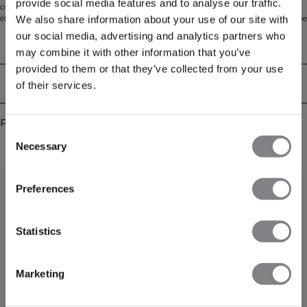
provide social media features and to analyse our traffic.
contemporaine. Conçue dans une coupe regular, elle présente une taille
élastique, des manches larges avec poignets élastiques et une fermeture zippée
We also share information about your use of our site with
centrale. Deux poches pour les mains et un passepoil contrasté ajoutent style
our social media, advertising and analytics partners who
et fonctionnalité, tandis que le tissu extensible dans les 4 directions avec des
Aspects techniques
may combine it with other information that you’ve
propriétés d'évacuation de l'humidité élevées et une doublure en mesh vous
garde confortable et au sec pendant vos entraînements.
provided to them or that they’ve collected from your use
Livraison & retours
of their services.
Produits similaires
Consent
Necessary
Selection
Preferences
Statistics
Marketing