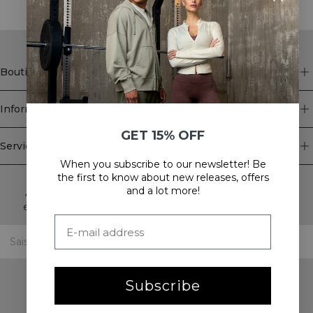
Boutique
Information
GET 15% OFF
Service client
When you subscribe to our newsletter! Be
Newsletter
the first to know about new releases, offers
and a lot more!
Abonnez-vous à notre newsletter! Recevez des offres
exclusives, nos dernières nouvelles et bien plus encore.
Subscribe