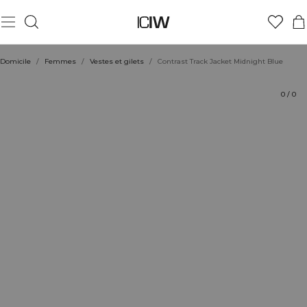
Produit
Aspects techniques
Évaluations
Coiffe avec
Domicile
/
Femmes
/
Vestes et gilets
/
Contrast Track Jacket Midnight Blue
0
/
0