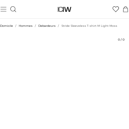
Produit
Aspects techniques
Évaluations
Durabilité
Coiffe avec
Domicile
/
Hommes
/
Debardeurs
/
Stride Sleeveless T-shirt M Light Moss
0
/
0