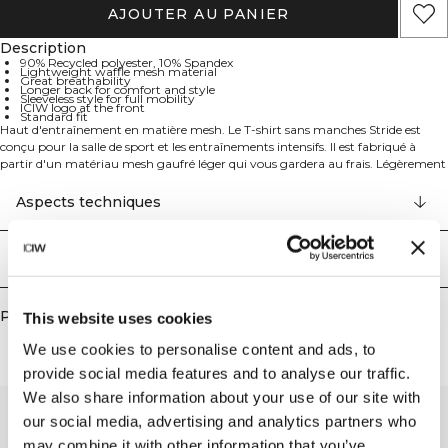
AJOUTER AU PANIER
Description
90% Recycled polyester, 10% Spandex
Lightweight waffle mesh material
Great breathability
Longer back for comfort and style
Sleeveless style for full mobility
ICIW logo at the front
Standard fit
Haut d'entraînement en matière mesh. Le T-shirt sans manches Stride est
conçu pour la salle de sport et les entraînements intensifs. Il est fabriqué à
partir d'un matériau mesh gaufré léger qui vous gardera au frais. Légèrement
plus long à l'arrière, avec de petites fentes latérales et sans manches pour vous
offrir une mobilité totale. Logo ICIW à l'avant. Coupe standard. 90% Polyester
Aspects techniques
recyclé, 10% Elastan.
Livraison & retours
Produits similaires
This website uses cookies
We use cookies to personalise content and ads, to
provide social media features and to analyse our traffic.
We also share information about your use of our site with
our social media, advertising and analytics partners who
may combine it with other information that you’ve