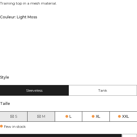
Training top in a mesh material.
Couleur: Light Moss
Style
Sleeveless
Tank
Taille
S
M
L
XL
XXL
Few in stock