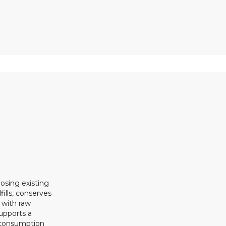
osing existing
ills, conserves
 with raw
upports a
 consumption