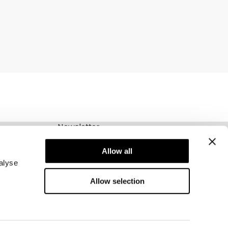
Newsletter
Abonnez-vous à notre newsletter! Recevez des
offres exclusives, nos dernières nouvelles et
Allow all
bien plus encore.
alyse
Allow selection