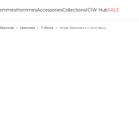
emmes
Hommes
Accessories
Collections
ICIW Hub
SALE
Domicile
/
Hommes
/
T-Shirts
/
Stride Sleeveless T-shirt Navy