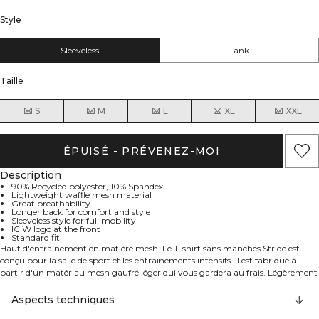
Style
Sleeveless
Tank
Taille
S
M
L
XL
XXL
ÉPUISÉ - PRÉVENEZ-MOI
Description
90% Recycled polyester, 10% Spandex
Lightweight waffle mesh material
Great breathability
Longer back for comfort and style
Sleeveless style for full mobility
ICIW logo at the front
Standard fit
Haut d'entraînement en matière mesh. Le T-shirt sans manches Stride est
conçu pour la salle de sport et les entraînements intensifs. Il est fabriqué à
partir d'un matériau mesh gaufré léger qui vous gardera au frais. Légèrement
plus long à l'arrière, avec de petites fentes latérales et sans manches pour vous
offrir une mobilité totale. Logo ICIW à l'avant. Coupe standard. 90% Polyester
Aspects techniques
recyclé, 10% Elastan.