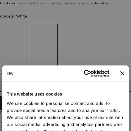
Haut d'entraînement à manches longues en matériau extensible.
Couleur: White
Taille
S
M
L
XL
XXL
This website uses cookies
ÉPUISÉ - PRÉVENEZ-MOI
We use cookies to personalise content and ads, to
provide social media features and to analyse our traffic.
Description
We also share information about your use of our site with
85% Nylon, 15% Spandex
Decorative seams enhance design
Slits at bottom hem for great movement
our social media, advertising and analytics partners who
Small pocket on sleeve for functionality
ICIW printed logo at center back
Regular fit