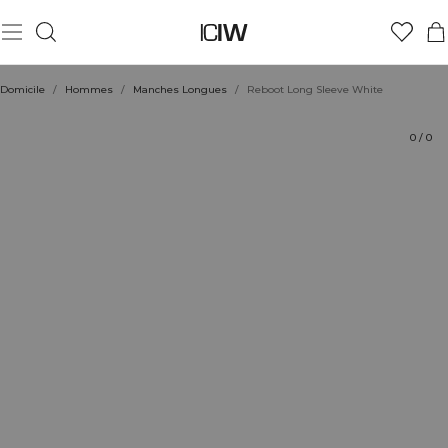
Produit
Aspects techniques
Évaluations
Coiffe avec
Domicile
/
Hommes
/
Manches Longues
/
Reboot Long Sleeve White
0
/
0